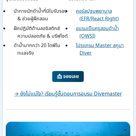
นำทางนักดำน้ำที่มีใบรับรอง
คอร์สปฐมพยาบาล
& ช่วยผู้ฝึกสอน
(EFR/React Right)
ฝึกปฏิบัติด้านลอจิสติกส์
อบรมเป็นครูสอนดำน้ำ
ความปลอดภัย & บรีฟไซต์
(OWSI)
ดำน้ำมากกว่า 20 ไดฟ์ใน
โปรแกรม Master สกูบา
ทะเลจริง
Diver
📩 จองเลย
→ ยังไม่แน่ใจ? เรียนรู้ขั้นตอนการอบรม Divemaster