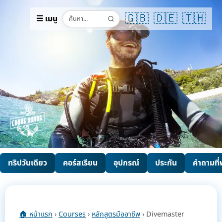
🇬🇧
🇩🇪
🇹🇭
☰ เมนู
ทริปวันเดียว
คอร์สเรียน
อุปกรณ์
ประกัน
คำถามที
🏠 หน้าแรก
›
Courses
›
หลักสูตรมืออาชีพ
› Divemaster