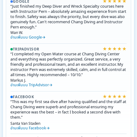
★★★★★
GOOGLE
“Just finished my Deep Diver and Wreck Specialty courses here
with Instructor Pern – absolutely amazing experience from start
to finish. Safety was always the priority, but every dive was also
genuinely fun. Can't recommend Chang Diving and Instructor
Pern enough.”
Wan W.
อ่านเพิ่มบน Google
★★★★★
TRIPADVISOR
“I completed my Open Water course at Chang Diving Center
and everything was perfectly organized. Great service, a very
friendly and professional team, and an excellent instructor. My
instructor Pern was extremely skilled, calm, and in full control at
all times. Highly recommended – 10/10.”
Markus J.
อ่านเพิ่มบน TripAdvisor
★★★★★
FACEBOOK
“This was my first sea dive after having qualified and the staff at
Chang Diving were superb and professional ensuring my
experience was the best – in fact I booked a second dive with
them.”
Santa Van Staden
อ่านเพิ่มบน Facebook