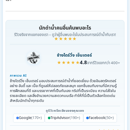
นักดำน้ำคนอื่นค้นพบอะไร
รีวิวจริงจากแขกของเรา – ดูว่าผู้อื่นพบอะไรในประสบการณ์ดำน้ำกับเรา!
★★★★★
ช้างไดร์วิ่ง เซ็นเตอร์
4.8
★★★★★
จากรีวิวแขกกว่า 400+
ภาพรวม AI
ช้างไดร์วิ่ง เซ็นเตอร์ มอบประสบการณ์ดำน้ำที่ยอดเยี่ยม ด้วยอินสตรัคเตอร์
อย่าง อันดี้ และ เปิ้ล ที่ดูแลให้ปลอดภัยและสนุก แขกชื่นชมทีมงานที่มีความรู้
การฝึกสอนที่ดี และบรรยากาศที่เป็นกันเอง ทริปที่เป็นระเบียบ ความใส่ใจใน
รายละเอียด และสิ่งอำนวยความสะดวกบนเรือ ทำให้ที่นี่เป็นตัวเลือกโดดเด่น
สำหรับนักดำน้ำทุกระดับ
ดูรีวิวหรือเขียนของคุณเอง
Google
(170+)
TripAdvisor
(190+)
Facebook
(50+)