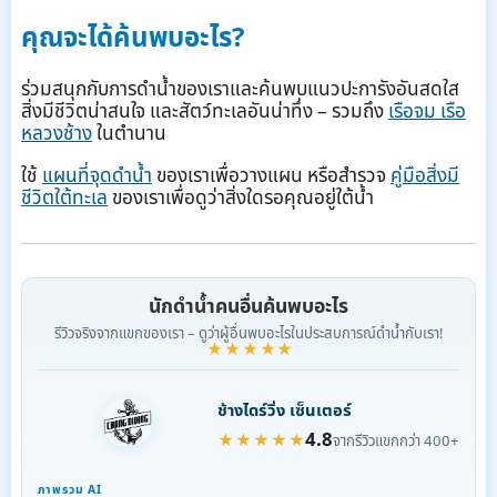
คุณจะได้ค้นพบอะไร?
ร่วมสนุกกับการดำน้ำของเราและค้นพบแนวปะการังอันสดใส
สิ่งมีชีวิตน่าสนใจ และสัตว์ทะเลอันน่าทึ่ง – รวมถึง
เรือจม เรือ
หลวงช้าง
ในตำนาน
ใช้
แผนที่จุดดำน้ำ
ของเราเพื่อวางแผน หรือสำรวจ
คู่มือสิ่งมี
ชีวิตใต้ทะเล
ของเราเพื่อดูว่าสิ่งใดรอคุณอยู่ใต้น้ำ
นักดำน้ำคนอื่นค้นพบอะไร
รีวิวจริงจากแขกของเรา – ดูว่าผู้อื่นพบอะไรในประสบการณ์ดำน้ำกับเรา!
★★★★★
ช้างไดร์วิ่ง เซ็นเตอร์
4.8
★★★★★
จากรีวิวแขกกว่า 400+
ภาพรวม AI