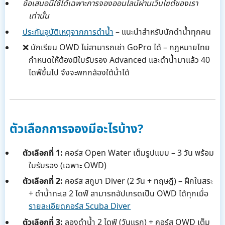
ข้อเสนอนี้ใช้ได้เฉพาะการจองออนไลน์ผ่านเว็บไซต์ของเรา
เท่านั้น
ประกันอุบัติเหตุจากการดำน้ำ
– แนะนำสำหรับนักดำน้ำทุกคน
❌ นักเรียน OWD ไม่สามารถเช่า GoPro ได้ – กฎหมายไทย
กำหนดให้ต้องมีใบรับรอง Advanced และดำน้ำมาแล้ว 40
ไดฟ์ขึ้นไป จึงจะพกกล้องใต้น้ำได้
ตัวเลือกการจองมีอะไรบ้าง?
ตัวเลือกที่ 1:
คอร์ส Open Water เต็มรูปแบบ – 3 วัน พร้อม
ใบรับรอง (เฉพาะ OWD)
ตัวเลือกที่ 2:
คอร์ส สกูบา Diver (2 วัน + ทฤษฎี) – ฝึกในสระ
+ ดำน้ำทะเล 2 ไดฟ์ สามารถอัปเกรดเป็น OWD ได้ทุกเมื่อ
รายละเอียดคอร์ส Scuba Diver
ตัวเลือกที่ 3:
ลองดำน้ำ 2 ไดฟ์ (วันแรก) + คอร์ส OWD เต็ม