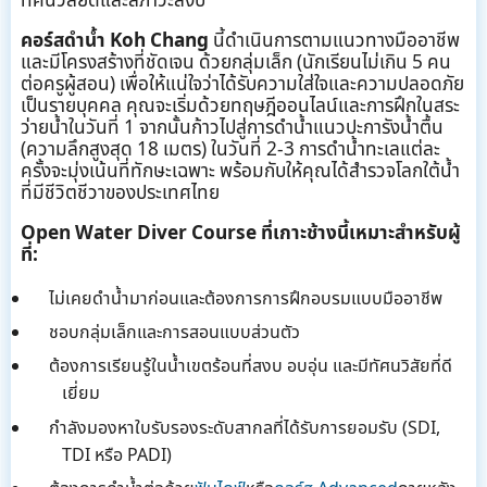
ทัศนวิสัยดีและสภาวะสงบ
คอร์สดำน้ำ Koh Chang
นี้ดำเนินการตามแนวทางมืออาชีพ
และมีโครงสร้างที่ชัดเจน ด้วยกลุ่มเล็ก (นักเรียนไม่เกิน 5 คน
ต่อครูผู้สอน) เพื่อให้แน่ใจว่าได้รับความใส่ใจและความปลอดภัย
เป็นรายบุคคล คุณจะเริ่มด้วยทฤษฎีออนไลน์และการฝึกในสระ
ว่ายน้ำในวันที่ 1 จากนั้นก้าวไปสู่การดำน้ำแนวปะการังน้ำตื้น
(ความลึกสูงสุด 18 เมตร) ในวันที่ 2-3 การดำน้ำทะเลแต่ละ
ครั้งจะมุ่งเน้นที่ทักษะเฉพาะ พร้อมกับให้คุณได้สำรวจโลกใต้น้ำ
ที่มีชีวิตชีวาของประเทศไทย
Open Water Diver Course ที่เกาะช้างนี้เหมาะสำหรับผู้
ที่:
ไม่เคยดำน้ำมาก่อนและต้องการการฝึกอบรมแบบมืออาชีพ
ชอบกลุ่มเล็กและการสอนแบบส่วนตัว
ต้องการเรียนรู้ในน้ำเขตร้อนที่สงบ อบอุ่น และมีทัศนวิสัยที่ดี
เยี่ยม
กำลังมองหาใบรับรองระดับสากลที่ได้รับการยอมรับ (SDI,
TDI หรือ PADI)