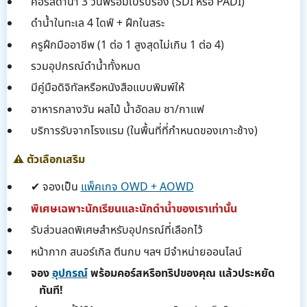
คอร์สดำน้ำ 3 วันพร้อมใบรับรอง (SDI หรือ PADI)
ดำน้ำในทะเล 4 ไดฟ์ + ฝึกในสระ
ครูฝึกมืออาชีพ (1 ต่อ 1 สูงสุดไม่เกิน 1 ต่อ 4)
รวมอุปกรณ์ดำน้ำทั้งหมด
มีคู่มือดิจิทัลหรือหนังสือแบบพิมพ์ให้
อาหารกลางวัน ผลไม้ น้ำอัดลม ชา/กาแฟ
บริการรับจากโรงแรม (ในพื้นที่ที่กำหนดของเกาะช้าง)
⚠️ ตัวเลือกเสริม
✔ จองเป็น
แพ็คเกจ OWD + AOWD
พิเศษเฉพาะนักเรียนและนักดำน้ำของเราเท่านั้น
รับส่วนลดพิเศษสำหรับอุปกรณ์ที่เลือกไว้
หน้ากาก สนอร์เกิล ตีนกบ ฯลฯ มีจำหน่ายออนไลน์
จอง
อุปกรณ์
พร้อมคอร์สหรือทริปของคุณ แล้วประหยัด
ทันที!