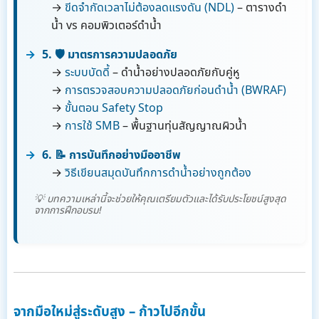
→
ขีดจำกัดเวลาไม่ต้องลดแรงดัน (NDL)
– ตารางดำ
น้ำ vs คอมพิวเตอร์ดำน้ำ
5. 🛡️ มาตรการความปลอดภัย
→
ระบบบัดดี้
– ดำน้ำอย่างปลอดภัยกับคู่หู
→
การตรวจสอบความปลอดภัยก่อนดำน้ำ (BWRAF)
→
ขั้นตอน Safety Stop
→
การใช้ SMB
– พื้นฐานทุ่นสัญญาณผิวน้ำ
6. 📝 การบันทึกอย่างมืออาชีพ
→
วิธีเขียนสมุดบันทึกการดำน้ำอย่างถูกต้อง
💡 บทความเหล่านี้จะช่วยให้คุณเตรียมตัวและได้รับประโยชน์สูงสุด
จากการฝึกอบรม!
จากมือใหม่สู่ระดับสูง – ก้าวไปอีกขั้น