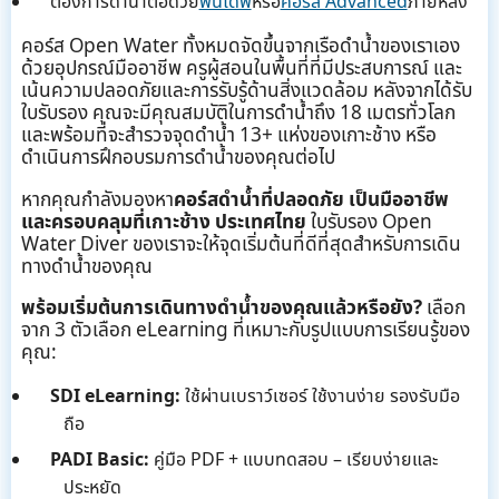
ต้องการดำน้ำต่อด้วย
ฟันไดฟ์
หรือ
คอร์ส Advanced
ภายหลัง
คอร์ส Open Water ทั้งหมดจัดขึ้นจากเรือดำน้ำของเราเอง
ด้วยอุปกรณ์มืออาชีพ ครูผู้สอนในพื้นที่ที่มีประสบการณ์ และ
เน้นความปลอดภัยและการรับรู้ด้านสิ่งแวดล้อม หลังจากได้รับ
ใบรับรอง คุณจะมีคุณสมบัติในการดำน้ำถึง 18 เมตรทั่วโลก
และพร้อมที่จะสำรวจจุดดำน้ำ 13+ แห่งของเกาะช้าง หรือ
ดำเนินการฝึกอบรมการดำน้ำของคุณต่อไป
หากคุณกำลังมองหา
คอร์สดำน้ำที่ปลอดภัย เป็นมืออาชีพ
และครอบคลุมที่เกาะช้าง ประเทศไทย
ใบรับรอง Open
Water Diver ของเราจะให้จุดเริ่มต้นที่ดีที่สุดสำหรับการเดิน
ทางดำน้ำของคุณ
พร้อมเริ่มต้นการเดินทางดำน้ำของคุณแล้วหรือยัง?
เลือก
จาก 3 ตัวเลือก eLearning ที่เหมาะกับรูปแบบการเรียนรู้ของ
คุณ:
SDI eLearning:
ใช้ผ่านเบราว์เซอร์ ใช้งานง่าย รองรับมือ
ถือ
PADI Basic:
คู่มือ PDF + แบบทดสอบ – เรียบง่ายและ
ประหยัด