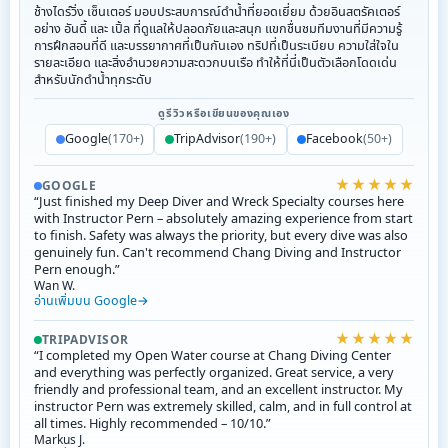
ช้างไดร์วิ่ง เซ็นเตอร์ มอบประสบการณ์ดำน้ำที่ยอดเยี่ยม ด้วยอินสตรัคเตอร์
อย่าง อันดี้ และ เปิ้ล ที่ดูแลให้ปลอดภัยและสนุก แขกชื่นชมทีมงานที่มีความรู้
การฝึกสอนที่ดี และบรรยากาศที่เป็นกันเอง ทริปที่เป็นระเบียบ ความใส่ใจใน
รายละเอียด และสิ่งอำนวยความสะดวกบนเรือ ทำให้ที่นี่เป็นตัวเลือกโดดเด่น
สำหรับนักดำน้ำทุกระดับ
ดูรีวิวหรือเขียนของคุณเอง
Google
(170+)
TripAdvisor
(190+)
Facebook
(50+)
★★★★★
GOOGLE
“Just finished my Deep Diver and Wreck Specialty courses here
with Instructor Pern – absolutely amazing experience from start
to finish. Safety was always the priority, but every dive was also
genuinely fun. Can't recommend Chang Diving and Instructor
Pern enough.”
Wan W.
อ่านเพิ่มบน Google
★★★★★
TRIPADVISOR
“I completed my Open Water course at Chang Diving Center
and everything was perfectly organized. Great service, a very
friendly and professional team, and an excellent instructor. My
instructor Pern was extremely skilled, calm, and in full control at
all times. Highly recommended – 10/10.”
Markus J.