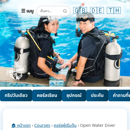
🇬🇧
🇩🇪
🇹🇭
☰ เมนู
ทริปวันเดียว
คอร์สเรียน
อุปกรณ์
ประกัน
คำถามที
🏠 หน้าแรก
›
Courses
›
คอร์สผู้เริ่มต้น
› Open Water Diver