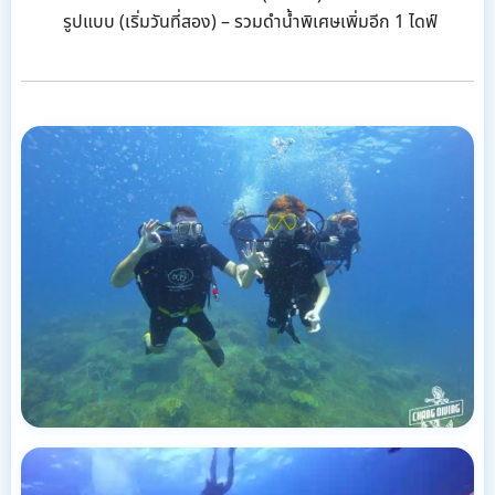
รูปแบบ (เริ่มวันที่สอง) – รวมดำน้ำพิเศษเพิ่มอีก 1 ไดฟ์