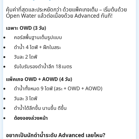
คุ้มค่าที่สุดและประหยัดกว่า ด้วยแพ็คเกจเต็ม – เริ่มต้นด้วย
Open Water แล้วต่อเนื่องด้วย Advanced ทันที!
เฉพาะ OWD (3 วัน)
คอร์สพื้นฐานเต็มรูปแบบ
ดำน้ำ 4 ไดฟ์ + ฝึกในสระ
วันละ 2 ไดฟ์
รับใบรับรองดำน้ำลึก 18 เมตร
แพ็คเกจ OWD + AOWD (4 วัน)
ดำน้ำทั้งหมด 9 ไดฟ์ (สระ + OWD + AOWD)
วันละ 3 ไดฟ์
ดำน้ำได้ลึกขึ้น นานขึ้น ดีขึ้น
ต้องจองล่วงหน้า
อยากเป็นนักดำน้ำระดับ Advanced เลยไหม?