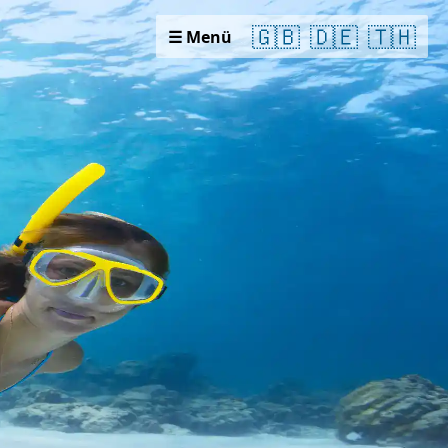
🇬🇧
🇩🇪
🇹🇭
☰ Menü