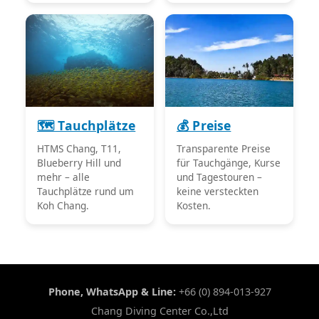
🗺️ Tauchplätze
💰 Preise
HTMS Chang, T11,
Transparente Preise
Blueberry Hill und
für Tauchgänge, Kurse
mehr – alle
und Tagestouren –
Tauchplätze rund um
keine versteckten
Koh Chang.
Kosten.
Phone, WhatsApp & Line:
+66 (0) 894-013-927
Chang Diving Center Co.,Ltd