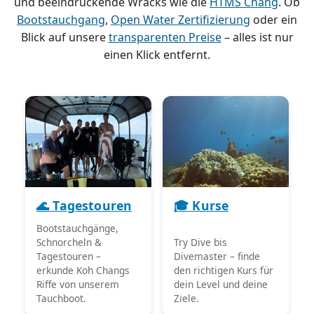
und beeindruckende Wracks wie die
HTMS Chang
. Ob
Bootstauchgang
,
Open Water Zertifizierung
oder ein
Blick auf unsere
transparenten Preise
– alles ist nur
einen Klick entfernt.
🌊 Tagestouren
🎓 Kurse
Bootstauchgänge,
Schnorcheln &
Try Dive bis
Tagestouren –
Divemaster – finde
erkunde Koh Changs
den richtigen Kurs für
Riffe von unserem
dein Level und deine
Tauchboot.
Ziele.