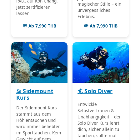
PADI auf Koh Chang.
magischer Stille – ein
Jetzt zertifizieren
unvergessliches
lassen!
Erlebnis.
💸 Ab 7,990 THB
💸 Ab 7,990 THB
⚖️ Sidemount
🏄 Solo Diver
Kurs
Entwickle
Der Sidemount-Kurs
Selbstvertrauen &
stammt aus dem
Unabhängigkeit – der
Höhlentauchen und
Solo Diver Kurs lehrt
wird immer beliebter
dich, sicher allein zu
im Sporttauchen. Kein
tauchen, sollte mal
Gewicht auf dem