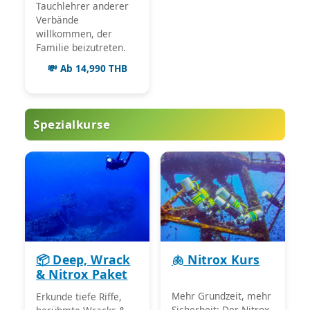
Tauchlehrer anderer
Verbände
willkommen, der
Familie beizutreten.
💸 Ab 14,990 THB
Spezialkurse
📦 Deep, Wrack
🫁 Nitrox Kurs
& Nitrox Paket
Mehr Grundzeit, mehr
Erkunde tiefe Riffe,
Sicherheit: Der Nitrox-