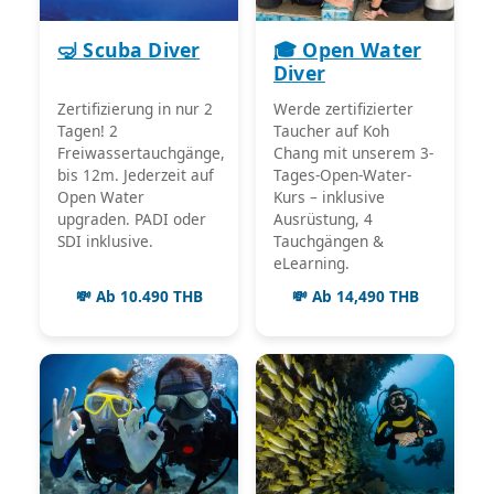
🤿 Scuba Diver
🎓 Open Water
Diver
Zertifizierung in nur 2
Werde zertifizierter
Tagen! 2
Taucher auf Koh
Freiwassertauchgänge,
Chang mit unserem 3-
bis 12m. Jederzeit auf
Tages-Open-Water-
Open Water
Kurs – inklusive
upgraden. PADI oder
Ausrüstung, 4
SDI inklusive.
Tauchgängen &
eLearning.
💸 Ab 10.490 THB
💸 Ab 14,490 THB