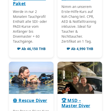
Paket
Nimm an unserem
Erste-Hilfe-Kurs auf
Werde in nur 2
Koh Chang teil. CPR,
Monaten Tauchprofi!
AED & Notfalltraining
Enthält alle SDI- oder
inklusive. Ideal für
PADI-Kurse vom
Taucher &
Anfänger bis
Nichttaucher.
Divemaster + 60
Zertifikat an 1 Tag.
Tauchgänge.
💸 Ab 46,150 THB
💸 Ab 4,990 THB
🛟 Rescue Diver
🏆 MSD –
Master Diver