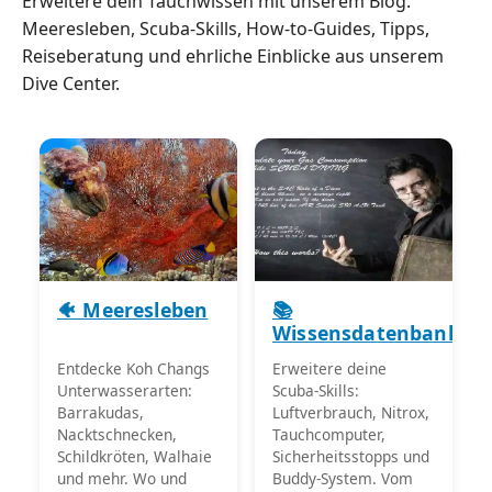
Erweitere dein Tauchwissen mit unserem Blog:
Meeresleben, Scuba-Skills, How-to-Guides, Tipps,
Reiseberatung und ehrliche Einblicke aus unserem
Dive Center.
🐠 Meeresleben
📚
Wissensdatenbank
Entdecke Koh Changs
Erweitere deine
Unterwasserarten:
Scuba-Skills:
Barrakudas,
Luftverbrauch, Nitrox,
Nacktschnecken,
Tauchcomputer,
Schildkröten, Walhaie
Sicherheitsstopps und
und mehr. Wo und
Buddy-System. Vom