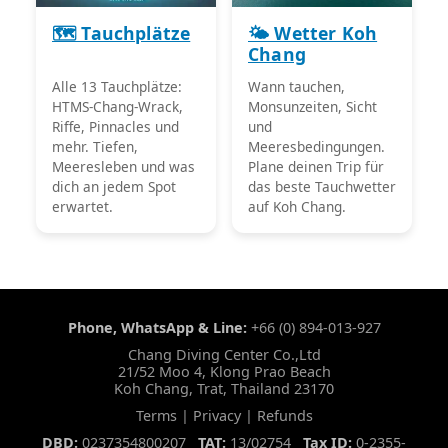
🗺️ Tauchplätze
🌤️ Wetter Koh
Chang
Alle 13 Tauchplätze:
Wann tauchen,
HTMS-Chang-Wrack,
Monsunzeiten, Sicht
Riffe, Pinnacles und
und
mehr. Tiefen,
Meeresbedingungen.
Meeresleben und was
Plane deinen Trip für
dich an jedem Spot
das beste Tauchwetter
erwartet.
auf Koh Chang.
Phone, WhatsApp & Line:
+66 (0) 894-013-927
Chang Diving Center Co.,Ltd
21/52 Moo 4, Klong Prao Beach
Koh Chang, Trat, Thailand 23170
Terms
|
Privacy
|
Refunds
DBD:
0237354800207
TAT:
13/02754
Tax ID:
0-2355-