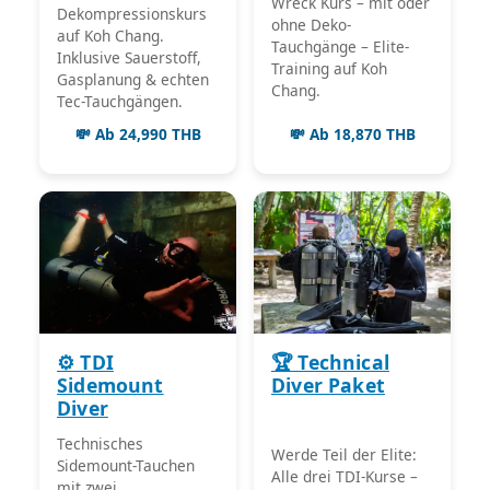
Wreck Kurs – mit oder
Dekompressionskurs
ohne Deko-
auf Koh Chang.
Tauchgänge – Elite-
Inklusive Sauerstoff,
Training auf Koh
Gasplanung & echten
Chang.
Tec-Tauchgängen.
💸 Ab 24,990 THB
💸 Ab 18,870 THB
⚙️ TDI
🏆 Technical
Sidemount
Diver Paket
Diver
Technisches
Werde Teil der Elite:
Sidemount-Tauchen
Alle drei TDI-Kurse –
mit zwei