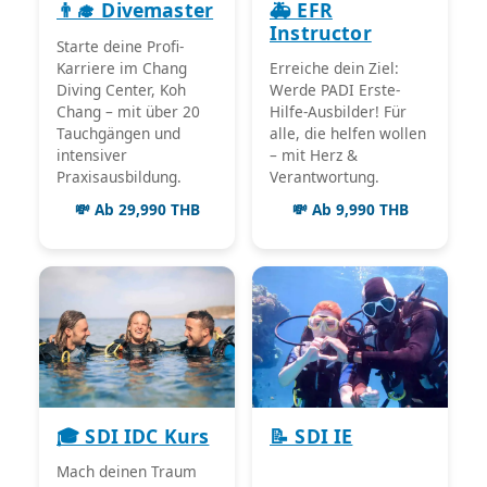
👨‍🎓 Divemaster
🚑 EFR
Instructor
Starte deine Profi-
Karriere im Chang
Erreiche dein Ziel:
Diving Center, Koh
Werde PADI Erste-
Chang – mit über 20
Hilfe-Ausbilder! Für
Tauchgängen und
alle, die helfen wollen
intensiver
– mit Herz &
Praxisausbildung.
Verantwortung.
💸 Ab 29,990 THB
💸 Ab 9,990 THB
🎓 SDI IDC Kurs
📝 SDI IE
Mach deinen Traum