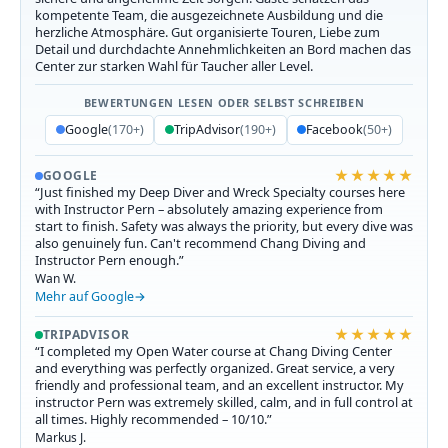
kompetente Team, die ausgezeichnete Ausbildung und die
herzliche Atmosphäre. Gut organisierte Touren, Liebe zum
Detail und durchdachte Annehmlichkeiten an Bord machen das
Center zur starken Wahl für Taucher aller Level.
BEWERTUNGEN LESEN ODER SELBST SCHREIBEN
Google
(170+)
TripAdvisor
(190+)
Facebook
(50+)
★★★★★
GOOGLE
“Just finished my Deep Diver and Wreck Specialty courses here
with Instructor Pern – absolutely amazing experience from
start to finish. Safety was always the priority, but every dive was
also genuinely fun. Can't recommend Chang Diving and
Instructor Pern enough.”
Wan W.
Mehr auf Google
★★★★★
TRIPADVISOR
“I completed my Open Water course at Chang Diving Center
and everything was perfectly organized. Great service, a very
friendly and professional team, and an excellent instructor. My
instructor Pern was extremely skilled, calm, and in full control at
all times. Highly recommended – 10/10.”
Markus J.