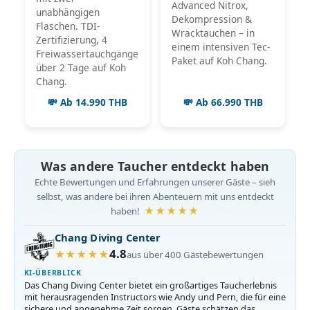
Advanced Nitrox,
unabhängigen
Dekompression &
Flaschen. TDI-
Wracktauchen – in
Zertifizierung, 4
einem intensiven Tec-
Freiwassertauchgänge
Paket auf Koh Chang.
über 2 Tage auf Koh
Chang.
💸 Ab 14.990 THB
💸 Ab 66.990 THB
Was andere Taucher entdeckt haben
Echte Bewertungen und Erfahrungen unserer Gäste – sieh
selbst, was andere bei ihren Abenteuern mit uns entdeckt
★★★★★
haben!
Chang Diving Center
4.8
★★★★★
aus über 400 Gästebewertungen
KI-ÜBERBLICK
Das Chang Diving Center bietet ein großartiges Taucherlebnis
mit herausragenden Instructors wie Andy und Pern, die für eine
sichere und angenehme Zeit sorgen. Gäste schätzen das