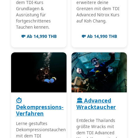
dem TDI-Kurs
erweitere deine
Grundlagen &
Grenzen mit dem TDI
Ausrüstung für
Advanced Nitrox Kurs
fortgeschrittenes
auf Koh Chang.
Tauchen kennen.
💸 Ab 14,990 THB
💸 Ab 14,990 THB
⏱️
🏛️ Advanced
Dekompressions-
Wracktaucher
Verfahren
Entdecke Thailands
Lerne gestuftes
größte Wracks mit
Dekompressionstauchen
dem TDI Advanced
mit dem TDI