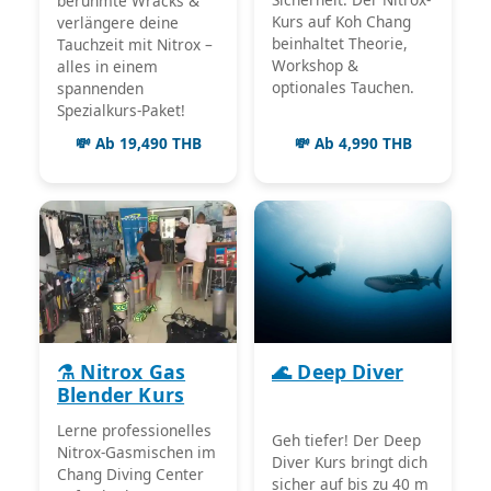
berühmte Wracks &
Kurs auf Koh Chang
verlängere deine
beinhaltet Theorie,
Tauchzeit mit Nitrox –
Workshop &
alles in einem
optionales Tauchen.
spannenden
Spezialkurs-Paket!
💸 Ab 19,490 THB
💸 Ab 4,990 THB
⚗️ Nitrox Gas
🌊 Deep Diver
Blender Kurs
Lerne professionelles
Geh tiefer! Der Deep
Nitrox-Gasmischen im
Diver Kurs bringt dich
Chang Diving Center
sicher auf bis zu 40 m