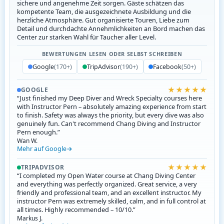
sichere und angenehme Zeit sorgen. Gäste schätzen das
kompetente Team, die ausgezeichnete Ausbildung und die
herzliche Atmosphäre. Gut organisierte Touren, Liebe zum
Detail und durchdachte Annehmlichkeiten an Bord machen das
Center zur starken Wahl für Taucher aller Level.
BEWERTUNGEN LESEN ODER SELBST SCHREIBEN
Google
(170+)
TripAdvisor
(190+)
Facebook
(50+)
★★★★★
GOOGLE
“Just finished my Deep Diver and Wreck Specialty courses here
with Instructor Pern – absolutely amazing experience from start
to finish. Safety was always the priority, but every dive was also
genuinely fun. Can't recommend Chang Diving and Instructor
Pern enough.”
Wan W.
Mehr auf Google
★★★★★
TRIPADVISOR
“I completed my Open Water course at Chang Diving Center
and everything was perfectly organized. Great service, a very
friendly and professional team, and an excellent instructor. My
instructor Pern was extremely skilled, calm, and in full control at
all times. Highly recommended – 10/10.”
Markus J.