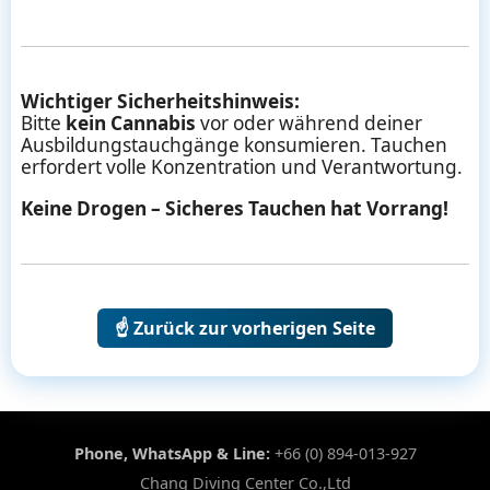
Wichtiger Sicherheitshinweis:
Bitte
kein Cannabis
vor oder während deiner
Ausbildungstauchgänge konsumieren. Tauchen
erfordert volle Konzentration und Verantwortung.
Keine Drogen – Sicheres Tauchen hat Vorrang!
☝️ Zurück zur vorherigen Seite
Phone, WhatsApp & Line:
+66 (0) 894-013-927
Chang Diving Center Co.,Ltd