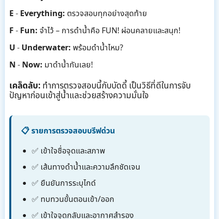
E
-
Everything:
ตรวจสอบทุกอย่างสุดท้าย
F
-
Fun:
จำไว้ – การดำน้ำคือ FUN! ผ่อนคลายและสนุก!
U
-
Underwater:
พร้อมดำน้ำไหม?
N
-
Now:
มาดำน้ำกันเลย!
เคล็ดลับ:
ทำการตรวจสอบนี้กับบัดดี้ เป็นวิธีที่ดีในการจับ
ปัญหาก่อนเข้าสู่น้ำและช่วยสร้างความมั่นใจ
📋 รายการตรวจสอบบรีฟด่วน
✅ เข้าใจชื่อจุดและสภาพ
✅ เส้นทางดำน้ำและความลึกชัดเจน
✅ ยืนยันการระบุไกด์
✅ ทบทวนขั้นตอนเข้า/ออก
✅ เข้าใจจุดกลับและอากาศสำรอง