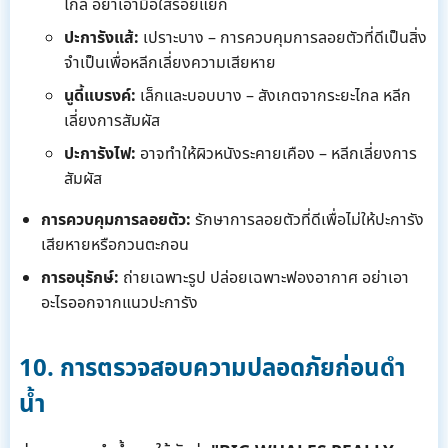
ไกล อย่าเอามือใส่รอยแยก
ปะการังแส้:
เปราะบาง – การควบคุมการลอยตัวที่ดีเป็นสิ่ง
จำเป็นเพื่อหลีกเลี่ยงความเสียหาย
นูดี้แบรงค์:
เล็กและบอบบาง – สังเกตจากระยะไกล หลีก
เลี่ยงการสัมผัส
ปะการังไฟ:
อาจทำให้ผิวหนังระคายเคือง – หลีกเลี่ยงการ
สัมผัส
การควบคุมการลอยตัว:
รักษาการลอยตัวที่ดีเพื่อไม่ให้ปะการัง
เสียหายหรือกวนตะกอน
การอนุรักษ์:
ถ่ายเฉพาะรูป ปล่อยเฉพาะฟองอากาศ อย่าเอา
อะไรออกจากแนวปะการัง
10. การตรวจสอบความปลอดภัยก่อนดำ
น้ำ