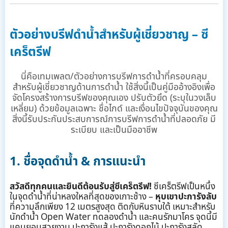
ตัวอย่างบรีฟดำน้ำสำหรับผู้เชี่ยวชาญ – ซี
เคร็ตรีฟ
นี่คือเทมเพลต/ตัวอย่างการบรีฟการดำน้ำที่ครอบคลุม
สำหรับผู้เชี่ยวชาญด้านการดำน้ำ ใช้สิ่งนี้เป็นคู่มืออ้างอิงเพื่อ
จัดโครงสร้างการบรีฟของคุณเอง ปรับตัวยึด (ระบุในวงเล็บ
เหลี่ยม) ด้วยข้อมูลเฉพาะ ชื่อไกด์ และเงื่อนไขปัจจุบันของคุณ
สิ่งนี้รับประกันประสบการณ์การบรีฟการดำน้ำที่ปลอดภัย มี
ระเบียบ และเป็นมืออาชีพ
1. ชื่อจุดดำน้ำ & การแนะนำ
สวัสดีทุกคนและยินดีต้อนรับสู่ซีเคร็ตรีฟ!
ซีเคร็ตรีฟเป็นหนึ่ง
ในจุดดำน้ำที่น่าหลงใหลที่สุดของเกาะช้าง –
หุบเขาปะการังลับ
ที่ความลึกเพียง 12 เมตรสูงสุด ติดกับหินราบใต้ เหมาะสำหรับ
นักดำน้ำ Open Water ทดลองดำน้ำ และคนรักมาโคร จุดนี้มี
แคนยอนสวยงาม ปะการังแส้ ปะการังดอกไม้ ปะการังสลัด