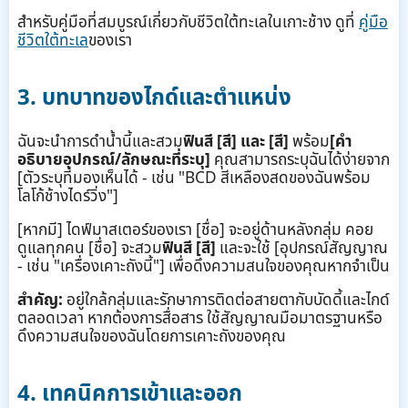
สำหรับคู่มือที่สมบูรณ์เกี่ยวกับชีวิตใต้ทะเลในเกาะช้าง ดูที่
คู่มือ
ชีวิตใต้ทะเล
ของเรา
3. บทบาทของไกด์และตำแหน่ง
ฉันจะนำการดำน้ำนี้และสวม
ฟินสี [สี] และ [สี]
พร้อม
[คำ
อธิบายอุปกรณ์/ลักษณะที่ระบุ]
คุณสามารถระบุฉันได้ง่ายจาก
[ตัวระบุที่มองเห็นได้ - เช่น "BCD สีเหลืองสดของฉันพร้อม
โลโก้ช้างไดร์วิ่ง"]
[หากมี] ไดฟ์มาสเตอร์ของเรา [ชื่อ] จะอยู่ด้านหลังกลุ่ม คอย
ดูแลทุกคน [ชื่อ] จะสวม
ฟินสี [สี]
และจะใช้ [อุปกรณ์สัญญาณ
- เช่น "เครื่องเคาะถังนี้"] เพื่อดึงความสนใจของคุณหากจำเป็น
สำคัญ:
อยู่ใกล้กลุ่มและรักษาการติดต่อสายตากับบัดดี้และไกด์
ตลอดเวลา หากต้องการสื่อสาร ใช้สัญญาณมือมาตรฐานหรือ
ดึงความสนใจของฉันโดยการเคาะถังของคุณ
4. เทคนิคการเข้าและออก