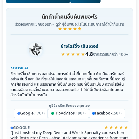
นักดำน้ำคนอื่นค้นพบอะไร
รีวิวจริงจากแขกของเรา – ดูว่าผู้อื่นพบอะไรในประสบการณ์ดำน้ำกับเรา!
★★★★★
ช้างไดร์วิ่ง เซ็นเตอร์
4.8
★★★★★
จากรีวิวแขกกว่า 400+
ภาพรวม AI
ช้างไดร์วิ่ง เซ็นเตอร์ มอบประสบการณ์ดำน้ำที่ยอดเยี่ยม ด้วยอินสตรัคเตอร์
อย่าง อันดี้ และ เปิ้ล ที่ดูแลให้ปลอดภัยและสนุก แขกชื่นชมทีมงานที่มีความรู้
การฝึกสอนที่ดี และบรรยากาศที่เป็นกันเอง ทริปที่เป็นระเบียบ ความใส่ใจใน
รายละเอียด และสิ่งอำนวยความสะดวกบนเรือ ทำให้ที่นี่เป็นตัวเลือกโดดเด่น
สำหรับนักดำน้ำทุกระดับ
ดูรีวิวหรือเขียนของคุณเอง
Google
(170+)
TripAdvisor
(190+)
Facebook
(50+)
★★★★★
GOOGLE
“Just finished my Deep Diver and Wreck Specialty courses here
with Instructor Pern – absolutely amazing experience from start