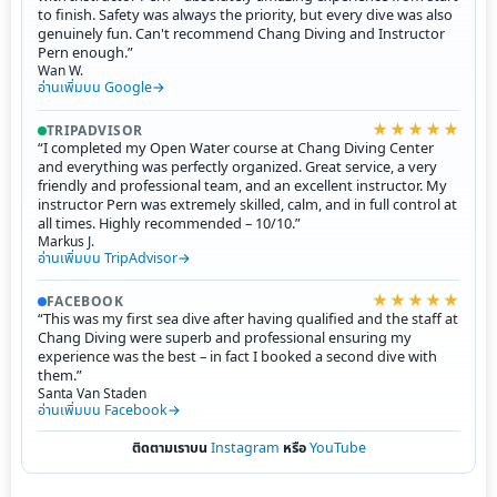
to finish. Safety was always the priority, but every dive was also
genuinely fun. Can't recommend Chang Diving and Instructor
Pern enough.”
Wan W.
อ่านเพิ่มบน Google
★★★★★
TRIPADVISOR
“I completed my Open Water course at Chang Diving Center
and everything was perfectly organized. Great service, a very
friendly and professional team, and an excellent instructor. My
instructor Pern was extremely skilled, calm, and in full control at
all times. Highly recommended – 10/10.”
Markus J.
อ่านเพิ่มบน TripAdvisor
★★★★★
FACEBOOK
“This was my first sea dive after having qualified and the staff at
Chang Diving were superb and professional ensuring my
experience was the best – in fact I booked a second dive with
them.”
Santa Van Staden
อ่านเพิ่มบน Facebook
ติดตามเราบน
Instagram
หรือ
YouTube