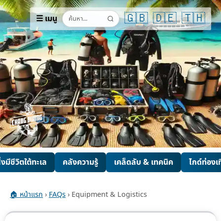
🇬🇧
🇩🇪
🇹🇭
☰ เมนู
ิ่งมีชีวิตใต้ทะเล
คลังความรู้
เคล็ดลับ & เทคนิค
ไกด์ท่องเท
🏠 หน้าแรก
›
FAQs
› Equipment & Logistics