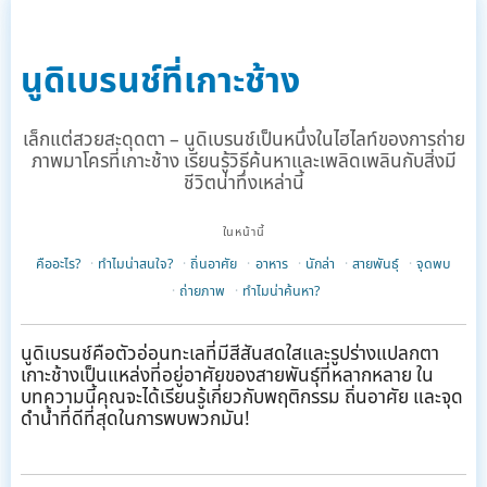
นูดิเบรนช์ที่เกาะช้าง
เล็กแต่สวยสะดุดตา – นูดิเบรนช์เป็นหนึ่งในไฮไลท์ของการถ่าย
ภาพมาโครที่เกาะช้าง เรียนรู้วิธีค้นหาและเพลิดเพลินกับสิ่งมี
ชีวิตน่าทึ่งเหล่านี้
ในหน้านี้
คืออะไร?
ทำไมน่าสนใจ?
ถิ่นอาศัย
อาหาร
นักล่า
สายพันธุ์
จุดพบ
ถ่ายภาพ
ทำไมน่าค้นหา?
นูดิเบรนช์คือตัวอ่อนทะเลที่มีสีสันสดใสและรูปร่างแปลกตา
เกาะช้างเป็นแหล่งที่อยู่อาศัยของสายพันธุ์ที่หลากหลาย ใน
บทความนี้คุณจะได้เรียนรู้เกี่ยวกับพฤติกรรม ถิ่นอาศัย และจุด
ดำน้ำที่ดีที่สุดในการพบพวกมัน!