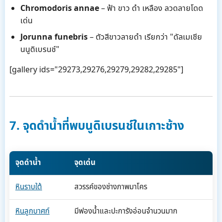
Chromodoris annae
– ฟ้า ขาว ดำ เหลือง ลวดลายโดด
เด่น
Jorunna funebris
– ตัวสีขาวลายดำ เรียกว่า "ดัลเมเชีย
นนูดิเบรนช์"
[gallery ids="29273,29276,29279,29282,29285"]
7. จุดดำน้ำที่พบนูดิเบรนช์ในเกาะช้าง
จุดดำน้ำ
จุดเด่น
หินราบใต้
สวรรค์ของช่างภาพมาโคร
หินลูกบาศก์
มีฟองน้ำและปะการังอ่อนจำนวนมาก