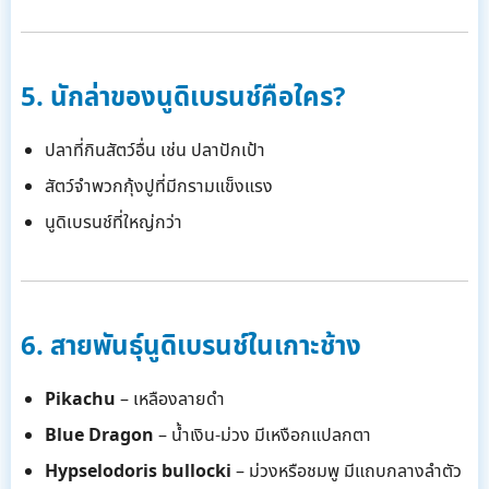
5. นักล่าของนูดิเบรนช์คือใคร?
ปลาที่กินสัตว์อื่น เช่น ปลาปักเป้า
สัตว์จำพวกกุ้งปูที่มีกรามแข็งแรง
นูดิเบรนช์ที่ใหญ่กว่า
6. สายพันธุ์นูดิเบรนช์ในเกาะช้าง
Pikachu
– เหลืองลายดำ
Blue Dragon
– น้ำเงิน-ม่วง มีเหงือกแปลกตา
Hypselodoris bullocki
– ม่วงหรือชมพู มีแถบกลางลำตัว