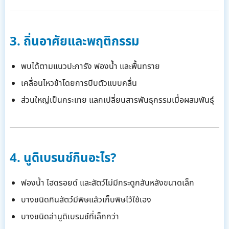
3. ถิ่นอาศัยและพฤติกรรม
พบได้ตามแนวปะการัง ฟองน้ำ และพื้นทราย
เคลื่อนไหวช้าโดยการบีบตัวแบบคลื่น
ส่วนใหญ่เป็นกระเทย แลกเปลี่ยนสารพันธุกรรมเมื่อผสมพันธุ์
4. นูดิเบรนช์กินอะไร?
ฟองน้ำ ไฮดรอยด์ และสัตว์ไม่มีกระดูกสันหลังขนาดเล็ก
บางชนิดกินสัตว์มีพิษแล้วเก็บพิษไว้ใช้เอง
บางชนิดล่านูดิเบรนช์ที่เล็กกว่า