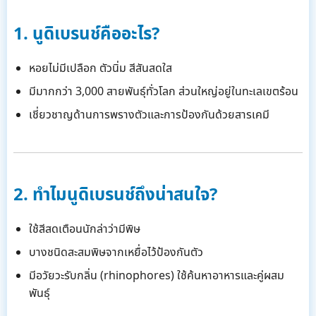
1. นูดิเบรนช์คืออะไร?
หอยไม่มีเปลือก ตัวนิ่ม สีสันสดใส
มีมากกว่า 3,000 สายพันธุ์ทั่วโลก ส่วนใหญ่อยู่ในทะเลเขตร้อน
เชี่ยวชาญด้านการพรางตัวและการป้องกันด้วยสารเคมี
2. ทำไมนูดิเบรนช์ถึงน่าสนใจ?
ใช้สีสดเตือนนักล่าว่ามีพิษ
บางชนิดสะสมพิษจากเหยื่อไว้ป้องกันตัว
มีอวัยวะรับกลิ่น (rhinophores) ใช้ค้นหาอาหารและคู่ผสม
พันธุ์