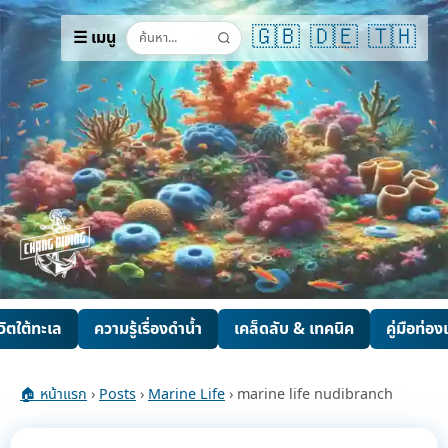
🇬🇧
🇩🇪
🇹🇭
☰ เมนู
ีวิตใต้ทะเล
ความรู้เรื่องดำน้ำ
เคล็ดลับ & เทคนิค
คู่มือท่องเ
🏠 หน้าแรก
›
Posts
›
Marine Life
› marine life nudibranch