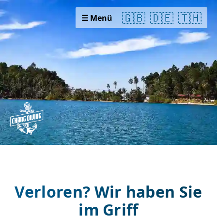
🇬🇧
🇩🇪
🇹🇭
☰ Menü
Verloren? Wir haben Sie
im Griff