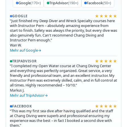
Google
(170+)
TripAdvisor
(190+)
Facebook
(50+)
★★★★★
GOOGLE
“Just finished my Deep Diver and Wreck Specialty courses here
with Instructor Pern – absolutely amazing experience from
start to finish. Safety was always the priority, but every dive was
also genuinely fun. Can't recommend Chang Diving and
Instructor Pern enough.”
Wan W.
Mehr auf Google
★★★★★
TRIPADVISOR
“I completed my Open Water course at Chang Diving Center
and everything was perfectly organized. Great service, a very
friendly and professional team, and an excellent instructor. My
instructor Pern was extremely skilled, calm, and in full control at
all times. Highly recommended – 10/10.”
Markus J.
Mehr auf TripAdvisor
★★★★★
FACEBOOK
“This was my first sea dive after having qualified and the staff
at Chang Diving were superb and professional ensuring my
experience was the best – in fact I booked a second dive with
them.”