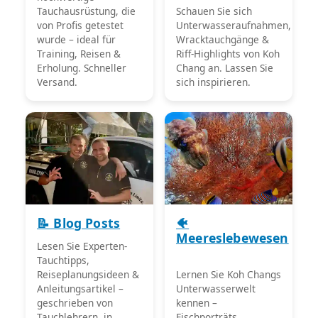
Tauchausrüstung, die
Schauen Sie sich
von Profis getestet
Unterwasseraufnahmen,
wurde – ideal für
Wracktauchgänge &
Training, Reisen &
Riff-Highlights von Koh
Erholung. Schneller
Chang an. Lassen Sie
Versand.
sich inspirieren.
📝
Blog Posts
🐠
Meereslebewesen
Lesen Sie Experten-
Tauchtipps,
Reiseplanungsideen &
Lernen Sie Koh Changs
Anleitungsartikel –
Unterwasserwelt
geschrieben von
kennen –
Tauchlehrern, in
Fischporträts,