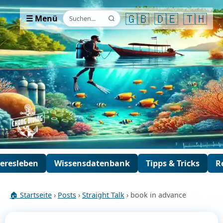
🇬🇧
🇩🇪
🇹🇭
☰ Menü
eresleben
Wissensdatenbank
Tipps & Tricks
R
🏠 Startseite
›
Posts
›
Straight Talk
› book in advance