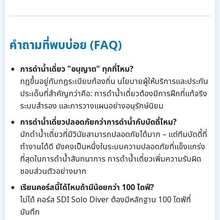
คำถามที่พบบ่อย (FAQ)
การดำน้ำเดี่ยว "อนุญาต" ทุกที่ไหม?
กฎขึ้นอยู่กับกฎระเบียบท้องถิ่น นโยบายผู้ให้บริการและประกัน
ประเด็นที่สำคัญกว่าคือ: การดำน้ำเดี่ยวต้องมีการฝึกที่แท้จริง
ระบบสำรอง และการวางแผนอย่างอนุรักษ์นิยม
การดำน้ำเดี่ยวปลอดภัยกว่าการดำน้ำกับบัดดี้ไหม?
นักดำน้ำเดี่ยวที่มีวินัยสามารถปลอดภัยได้มาก – แต่ทีมบัดดี้ที่
ทำงานได้ดี ยังคงเป็นหนึ่งในระบบความปลอดภัยที่แข็งแกร่ง
ที่สุดในการดำน้ำสันทนาการ การดำน้ำเดี่ยวเพิ่มความรับผิด
ชอบส่วนตัวอย่างมาก
เรียนคอร์สนี้ได้ไหมถ้ามีน้อยกว่า 100 ไดฟ์?
ไม่ได้ คอร์ส SDI Solo Diver ต้องมีหลักฐาน 100 ไดฟ์ที่
บันทึก