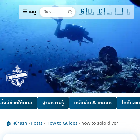
🇬🇧
🇩🇪
🇹🇭
☰ เมนู
สิ่งมีชีวิตใต้ทะเล
ฐานความรู้
เคล็ดลับ & เทคนิค
ไกด์ท่องเ
🏠 หน้าแรก
›
Posts
›
How to Guides
› how to solo diver