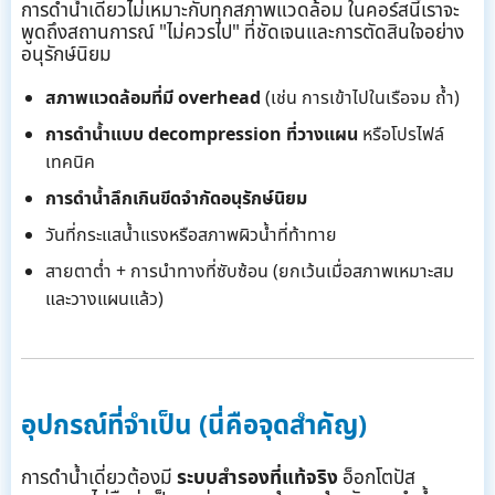
การดำน้ำเดี่ยวไม่เหมาะกับทุกสภาพแวดล้อม ในคอร์สนี้เราจะ
พูดถึงสถานการณ์ "ไม่ควรไป" ที่ชัดเจนและการตัดสินใจอย่าง
อนุรักษ์นิยม
สภาพแวดล้อมที่มี overhead
(เช่น การเข้าไปในเรือจม ถ้ำ)
การดำน้ำแบบ decompression ที่วางแผน
หรือโปรไฟล์
เทคนิค
การดำน้ำลึกเกินขีดจำกัดอนุรักษ์นิยม
วันที่กระแสน้ำแรงหรือสภาพผิวน้ำที่ท้าทาย
สายตาต่ำ + การนำทางที่ซับซ้อน (ยกเว้นเมื่อสภาพเหมาะสม
และวางแผนแล้ว)
อุปกรณ์ที่จำเป็น (นี่คือจุดสำคัญ)
การดำน้ำเดี่ยวต้องมี
ระบบสำรองที่แท้จริง
อ็อกโตปัส