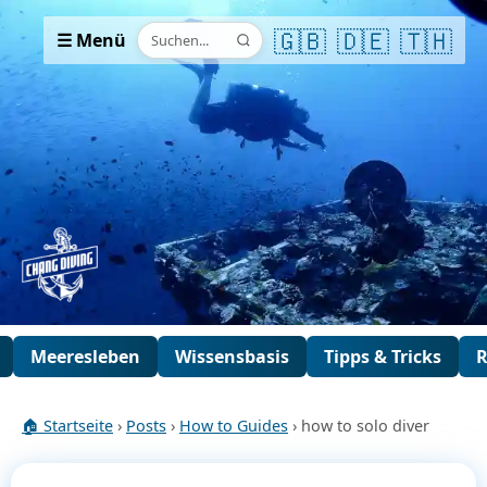
🇬🇧
🇩🇪
🇹🇭
☰ Menü
Meeresleben
Wissensbasis
Tipps & Tricks
R
🏠 Startseite
›
Posts
›
How to Guides
› how to solo diver