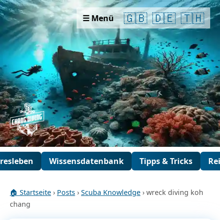
🇬🇧
🇩🇪
🇹🇭
☰ Menü
resleben
Wissensdatenbank
Tipps & Tricks
Re
🏠 Startseite
›
Posts
›
Scuba Knowledge
› wreck diving koh
chang