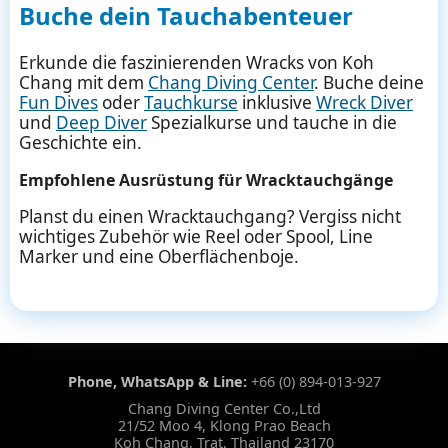
Buche dein Tauchabenteuer
Erkunde die faszinierenden Wracks von Koh
Chang mit dem
Chang Diving Center
. Buche deine
Fun Dives
oder
Tauchkurse
inklusive
Wreck Diver
und
Deep Diver
Spezialkurse und tauche in die
Geschichte ein.
Empfohlene Ausrüstung für Wracktauchgänge
Planst du einen Wracktauchgang? Vergiss nicht
wichtiges Zubehör wie Reel oder Spool, Line
Marker und eine Oberflächenboje.
Phone, WhatsApp & Line:
+66 (0) 894-013-927
Chang Diving Center Co.,Ltd
21/52 Moo 4, Klong Prao Beach
Koh Chang, Trat, Thailand 23170